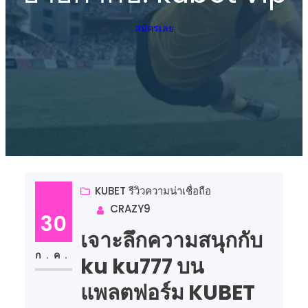
สมัครเลย
KUBET รีวิวความน่าเชื่อถือ
CRAZY9
30
เจาะลึกความสนุกกับ
ก.ค.
ku ku777 บน
แพลตฟอร์ม KUBET