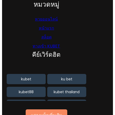
หมวดหมู่
หวยออนไลน์
หน้าแรก
สล็อต
ทางเข้า KUBET
คีย์เวิร์ดฮิต
kubet
ku bet
kubet88
kubet thailand
kubet vip
kubet ทาง เข้า