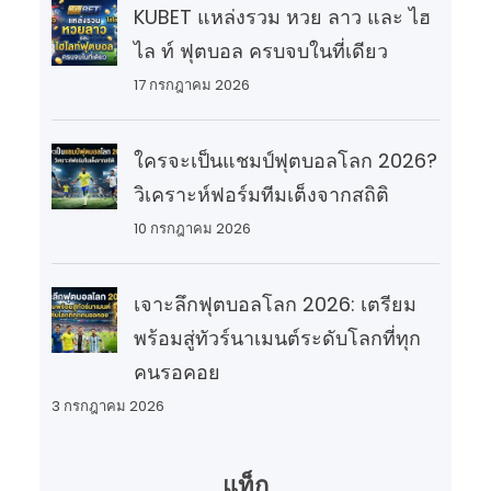
KUBET แหล่งรวม หวย ลาว และ ไฮ
ไล ท์ ฟุตบอล ครบจบในที่เดียว
17 กรกฎาคม 2026
ใครจะเป็นแชมป์ฟุตบอลโลก 2026?
วิเคราะห์ฟอร์มทีมเต็งจากสถิติ
10 กรกฎาคม 2026
เจาะลึกฟุตบอลโลก 2026: เตรียม
พร้อมสู่ทัวร์นาเมนต์ระดับโลกที่ทุก
คนรอคอย
3 กรกฎาคม 2026
แท็ก