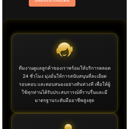
แสดงแท็กเพิ่มเติม
kuku88
เข้าสู่ระบบคูเบต
เว็บตรง
ทีมงานดูแลลูกค้าของเราพร้อมให้บริการตลอด
24 ชั่วโมง มุ่งมั่นให้การสนับสนุนที่ละเอียด
รอบคอบ และตอบสนองอย่างทันท่วงที เพื่อให้ผู้
ใช้ทุกท่านได้รับประสบการณ์ที่ราบรื่นและมี
มาตรฐานระดับมืออาชีพสูงสุด