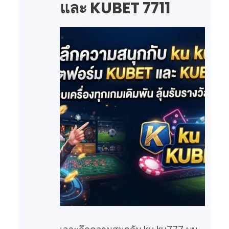
และ KUBET 7711