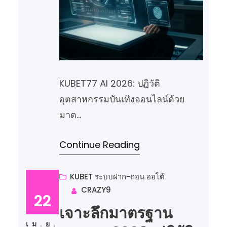
KUBET77 AI 2026: ปฏิวัติ
อุตสาหกรรมบันเทิงออนไลน์ด้วย
มาต…
Continue Reading
KUBET ระบบฝาก-ถอน ออโต้
CRAZY9
22
เจาะลึกมาตรฐาน
เม.ย.