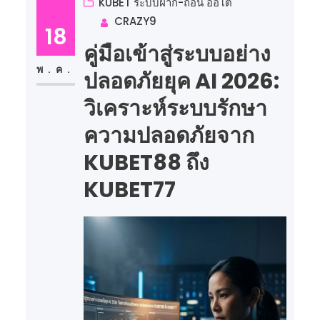
KUBET ระบบฝาก-ถอน ออโต้
CRAZY9
18
คู่มือเข้าสู่ระบบอย่าง
พ.ค.
ปลอดภัยยุค AI 2026:
วิเคราะห์ระบบรักษา
ความปลอดภัยจาก
KUBET88 ถึง
KUBET77