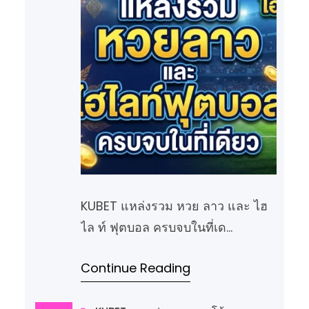
KUBET แหล่งรวม หวย ลาว และ ไฮ
ไล ท์ ฟุตบอล ครบจบในที่เด…
Continue Reading