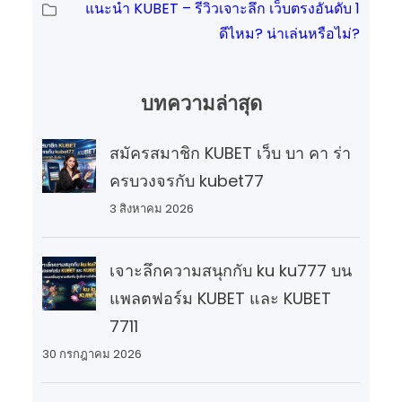
แนะนำ KUBET – รีวิวเจาะลึก เว็บตรงอันดับ 1
ดีไหม? น่าเล่นหรือไม่?
บทความล่าสุด
สมัครสมาชิก KUBET เว็บ บา คา ร่า
ครบวงจรกับ kubet77
3 สิงหาคม 2026
เจาะลึกความสนุกกับ ku ku777 บน
แพลตฟอร์ม KUBET และ KUBET
7711
30 กรกฎาคม 2026