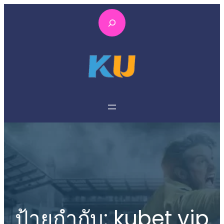
ข้าม
S
ไป
e
ยัง
a
เนื้อหา
r
c
h
ป้ายกำกับ:
kubet vip