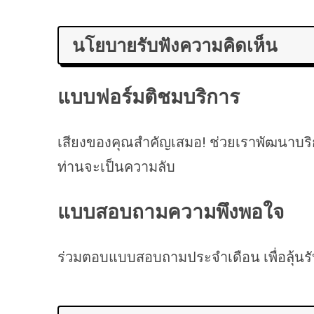
นโยบายรับฟังความคิดเห็น
แบบฟอร์มติชมบริการ
เสียงของคุณสำคัญเสมอ! ช่วยเราพัฒนาบริกา
ท่านจะเป็นความลับ
แบบสอบถามความพึงพอใจ
ร่วมตอบแบบสอบถามประจำเดือน เพื่อลุ้นร