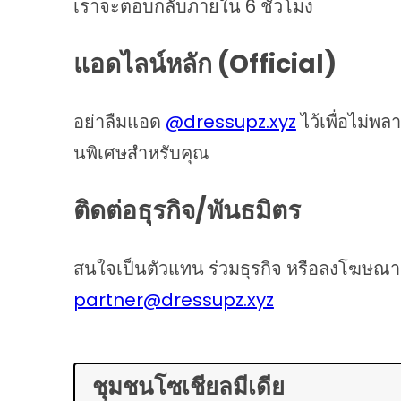
เราจะตอบกลับภายใน 6 ชั่วโมง
แอดไลน์หลัก (Official)
อย่าลืมแอด
@dressupz.xyz
ไว้เพื่อไม่พ
นพิเศษสำหรับคุณ
ติดต่อธุรกิจ/พันธมิตร
สนใจเป็นตัวแทน ร่วมธุรกิจ หรือลงโฆษณาก
partner@dressupz.xyz
ชุมชนโซเชียลมีเดีย