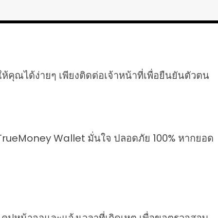
ห้คุณได้ง่ายๆ เพียงติดต่อเจ้าหน้าที่เพื่อยืนยันตัวตน
 TrueMoney Wallet มั่นใจ ปลอดภัย 100% หากยอด
คปหน้าจอและแจ้งเวลาที่เกิดเหตุ เพื่อขอตรวจสอบ