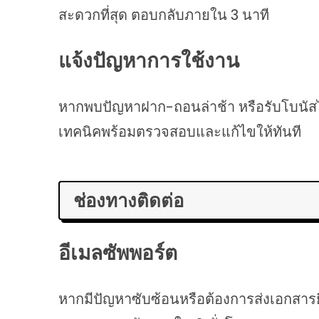
สะดวกที่สุด ตอบกลับภายใน 3 นาที
แจ้งปัญหาการใช้งาน
หากพบปัญหาฝาก-ถอนล่าช้า หรือรับโบนัสไม
เทคนิคพร้อมตรวจสอบและแก้ไขให้ทันที
ช่องทางติดต่อ
อีเมลซัพพอร์ต
หากมีปัญหาซับซ้อนหรือต้องการส่งเอกสารยื