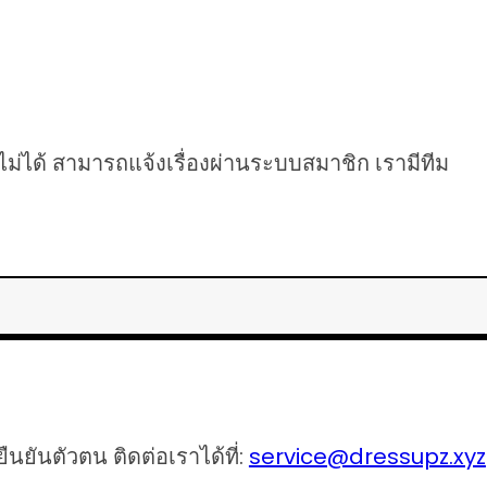
่ได้ สามารถแจ้งเรื่องผ่านระบบสมาชิก เรามีทีม
นยันตัวตน ติดต่อเราได้ที่:
service@dressupz.xyz