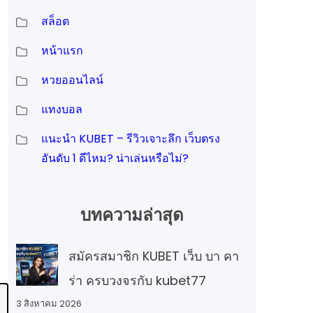
สล็อต
หน้าแรก
หวยออนไลน์
แทงบอล
แนะนำ KUBET – รีวิวเจาะลึก เว็บตรง
อันดับ 1 ดีไหม? น่าเล่นหรือไม่?
บทความล่าสุด
สมัครสมาชิก KUBET เว็บ บา คา
ร่า ครบวงจรกับ kubet77
3 สิงหาคม 2026