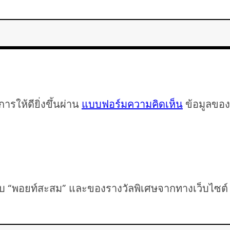
รให้ดียิ่งขึ้นผ่าน
แบบฟอร์มความคิดเห็น
ข้อมูลของ
ับ “พอยท์สะสม” และของรางวัลพิเศษจากทางเว็บไซต์