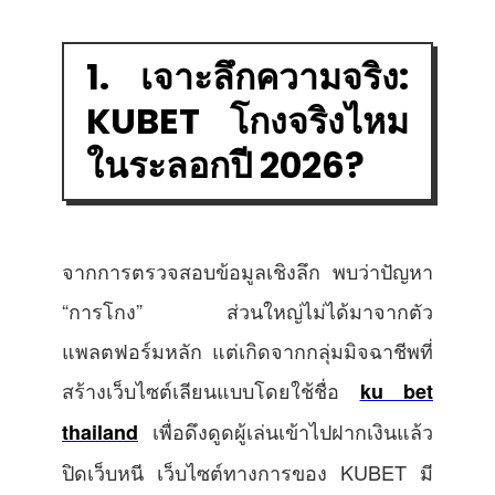
1. เจาะลึกความจริง:
KUBET โกงจริงไหม
ในระลอกปี 2026?
จากการตรวจสอบข้อมูลเชิงลึก พบว่าปัญหา
“การโกง” ส่วนใหญ่ไม่ได้มาจากตัว
แพลตฟอร์มหลัก แต่เกิดจากกลุ่มมิจฉาชีพที่
สร้างเว็บไซต์เลียนแบบโดยใช้ชื่อ
ku bet
เพื่อดึงดูดผู้เล่นเข้าไปฝากเงินแล้ว
thailand
ปิดเว็บหนี เว็บไซต์ทางการของ KUBET มี