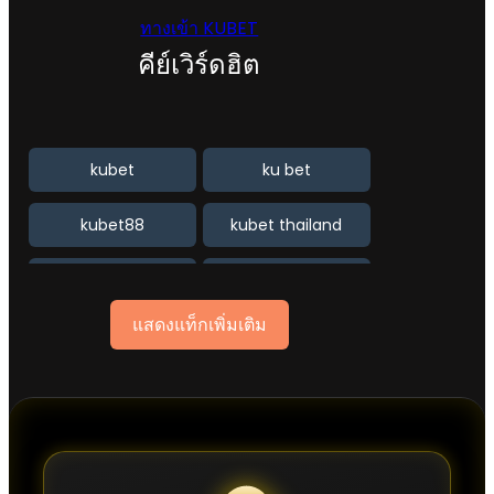
ทางเข้า KUBET
คีย์เวิร์ดฮิต
kubet
ku bet
kubet88
kubet thailand
kubet vip
kubet ทาง เข้า
แสดงแท็กเพิ่มเติม
kuku88
เข้าสู่ระบบคูเบต
เว็บตรง