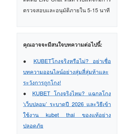
ตรวจสอบและอนุมัติภายใน 5-15 นาที
คุณอาจจะมีสนใจบทความต่อไปนี้:
●
KUBETโกงจริงหรือไม่? อย่าเชื่อ
บทความออนไลน์อย่างสุ่มสี่สุ่มห้าและ
ระวังการถูกโกง!
●
KUBET โกงจริงไหม? แฉกลโกง
‘เว็บปลอม’ ระบาดปี 2026 และวิธีเข้า
ใช้งาน kubet thai ของแท้อย่าง
ปลอดภัย