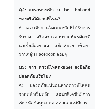
Q2: จะหาทางเข้า ku bet thailand
ของจริงได้จากที่ไหน?
A: ควรเข้าผ่านโดเมนหลักที่ได้รับการ
รับรอง หรือตรวจสอบจากพันธมิตรที่
น่าเชื่อถือเท่านั้น หลีกเลี่ยงการค้นหา
ผ่านกลุ่ม Facebook ลอยๆ
Q3: การ ดาวน์โหลดkubet ลงมือถือ
ปลอดภัยหรือไม่?
A: ปลอดภัยแน่นอนหากดาวน์โหลด
จากหน้าเว็บหลัก แอปพลิเคชันมีการ
เข้ารหัสข้อมูลส่วนบุคคลและไม่มีการ